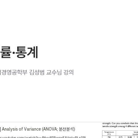
확률·통계
경영공학부 김성범 교수님 강의
Analysis of Variance (ANOVA; 분산분석)
https://www.youtube.com/watch?v=4Nvv8IBwqxE&list=PLpIPLT0Pf7IqS4as3nefPyGv94r2aY6IT&pp=iAQB