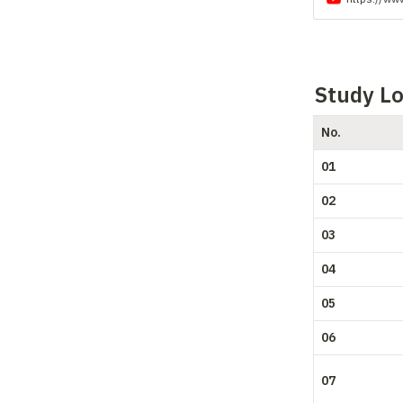
Study 
L
No.
01
02
03
04
05
06
07