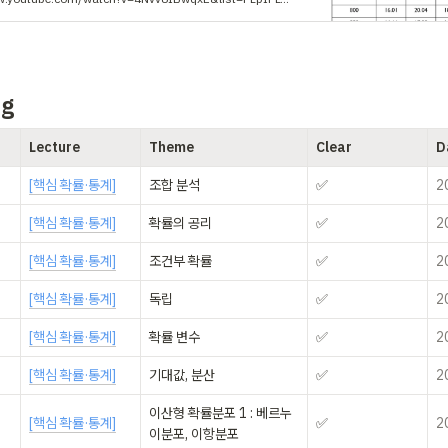
og
Lecture
Theme
Clear
D
[핵심 확률·통계]
조합 분석
✅
2
[핵심 확률·통계]
확률의 공리
✅
2
[핵심 확률·통계]
조건부 확률
✅
2
[핵심 확률·통계]
독립
✅
2
[핵심 확률·통계]
확률 변수
✅
2
[핵심 확률·통계]
기대값, 분산
✅
2
이산형 확률분포 1 : 베르누
[핵심 확률·통계]
✅
2
이분포, 이항분포