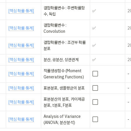
결합확률변수 : 주변확률함
[핵심 확률·통계]
✅
2
수, 독립
결합확률변수 : 
[핵심 확률·통계]
✅
2
Convolution
결합확률변수 : 조건부 확률
[핵심 확률·통계]
✅
2
분포
[핵심 확률·통계]
분산, 공분산, 상관관계
✅
2
적률생성함수 (Moment 
[핵심 확률·통계]
⬜️
-
Generating Functions)
[핵심 확률·통계]
표본분포, 샘플평균의 분포
⬜️
-
표본분산의 분포, 카이제곱
[핵심 확률·통계]
⬜️
-
분포, t분포, F분포
Analysis of Variance 
[핵심 확률·통계]
⬜️
-
(ANOVA; 분산분석)