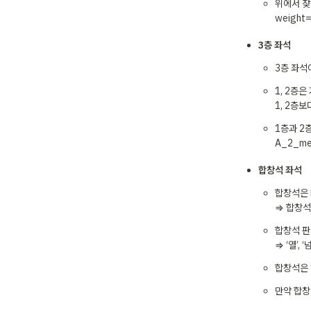
위에서 찾아
weight
3층 좌석 
3층 좌석
1, 2층
1, 2층보
1층과 2층
A_2_me
합창석 좌석
합창석은 K
⇒ 합창석
합창석 판
⇒ ‘열’,
합창석은 
만약 합창