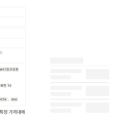
egex(정규표현
용한 3d 
, 
ette
mse
 특정 가격대에