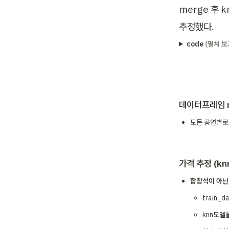
merge 후
추정했다.
code
(펼쳐 보
데이터프레임 m
모든 공연별로
가격 추정 (kn
합창석이 아닌 좌
train_
knn모델을