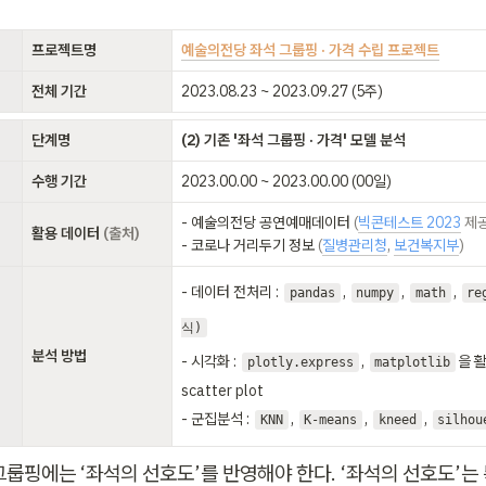
프로젝트명
예술의전당 좌석 그룹핑 · 가격 수립 프로젝트
전체 기간
2023.08.23 ~ 2023.09.27 (5주)
단계명
(2) 기존 '좌석 그룹핑 · 가격' 모델 분석
수행 기간
2023.00.00 ~ 2023.00.00 (00일)
- 예술의전당 공연예매데이터 
(
빅콘테스트 2023
활용 데이터 
(출처)
- 코로나 거리두기 정보
 (
질병관리청
, 
보건복지부
)
- 데이터 전처리 : 
, 
, 
, 
pandas
numpy
math
r
식)
분석 방법
- 시각화 : 
, 
을 활
plotly.express
matplotlib
scatter plot

- 군집분석 : 
, 
, 
, 
KNN
K-means
kneed
silhou
그룹핑에는 ‘좌석의 선호도’를 반영해야 한다. ‘좌석의 선호도’는