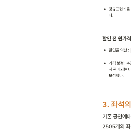
정규표현식을 이
다.
할인 전 원가격
할인율 역산 : 
가격 보정 : 
서 판매되는 티
보정했다.
3. 
좌석의 
기존 공연예매
2505개의 