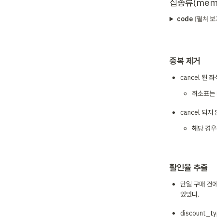
십종류(memb
code
(펼쳐 보
중복 제거
cancel 된
취소표는 
cancel 되
해당 경우
활인율 추출 
단일 구매 건에서
있었다. 
discount_