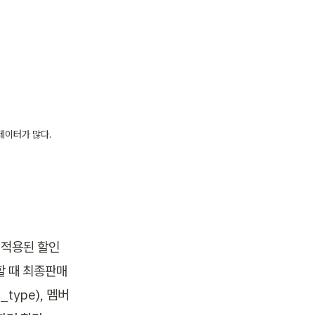
이터가 많다. 

 적용된 할인
할 때 최종판매
type), 멤버