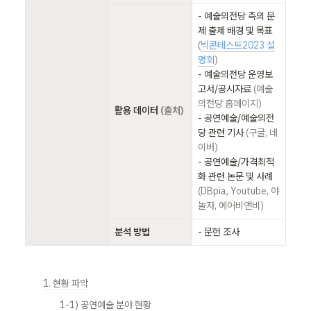
- 예술의전당 측의 문
제 출제 배경 및 목표 
(
빅콘테스트2023 설
명회
)
- 예술의전당 운영보
고서/공시자료 
(예술
의전당 홈페이지)
ㅤ
활용 데이터 
(출처)
- 공연예술/예술의전
당 관련 기사
 (구글, 네
이버)
- 공연예술/가격최적
화 관련 논문 및 사례 
(DBpia, Youtube, 야
놀자, 에어비앤비)
ㅤ
분석 방법
- 문헌 조사
1. 현황 파악
1-1) 공연예술 분야 현황