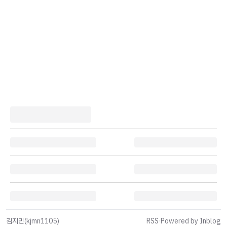
김지민(kjmn1105)
RSS
·
Powered by Inblog